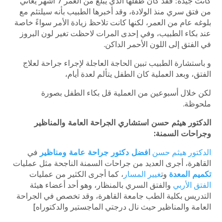
كانت جيدة؛ فقد كان طفلها الذي يبلغ من العمر 7 أشهر يعاني
من فتق سري منذ الولادة، وقد أخبرها الطبيب بأنه سيلتئم مع
بلوغه عام من العمر، لكنها كانت تلاحظ زيادة الأمر سواءً خاصة
عند بكاء الطبيب، وفي إحدى المرات لاحظت تغير لون البروز
في الفتق إلى اللون الأحمر الداكن.
و باستشارة الطبيب تبين الحاجة العاجلة لإجراء جراحة لعلاج
الفتق، وبعد العملية كان الطفل يتألم لعدة أيام،
لكن خلال أسبوعين من العملية قل بكاء الطفل بصورة
ملحوظة.
الدكتور هيثم حسن استشاري الجراحة العامة والمناظير
وجراحات السمنة:
الدكتور هيثم حسن
افضل دكتور جراحة عامة ومناظير
في
القاهرة، أجرى العديد من جراحات السمنة الناجحة مثل عمليات
تكميم المعدة
وت
غيير المسار
، كما أجرى الكثير من عمليات
الفتق الأربي
والفتق السري بالمنظار، وهو أحد أعضاء هيئة
التدريس بكلية الطب جامعة القاهرة، وقد تخصص في الجراحة
العامة والمناظير حيث نال درجتي الماجستير والدكتوراه]