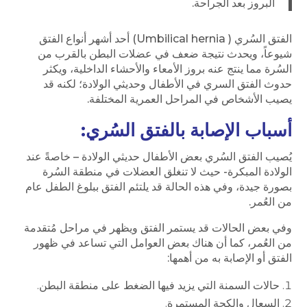
البروز بعد الجراحة.
الفتق السُري ( Umbilical hernia) أحد أشهر أنواع الفتق
شيوعاً، ويحدث نتيجة ضعف في عضلات البطن بالقرب من
السُرة مما ينتج عنه بروز الأمعاء والأحشاء الداخلية، ويكثر
حدوث الفتق السري في الأطفال وحديثي الولادة؛ لكنه قد
يصيب الأشخاص في المراحل العمرية المختلفة.
أسباب الإصابة بالفتق السُري:
يُصيب الفتق السُري بعض الأطفال حديثي الولادة – خاصةً عند
الولادة المبكرة- حيث لا تنغلق العضلات في منطقة السُرة
بصورة جيدة، وفي هذه الحالة قد يلتئم الفتق ببلوغ الطفل عام
من العُمر.
وفي بعض الحالات قد يستمر الفتق ويظهر في مراحل مُتقدمة
من العُمر، كما أن هناك بعض العوامل التي تساعد في ظهور
الفتق أو الإصابة به من أهمها:
حالات السمنة التي يزيد فيها الضغط على منطقة البطن.
السعال والكحة المستمرة.