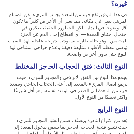
غيره؟
في هذا النوع يرتفع جزء من المعدة بجانب المريء لكن الصمام
المريئي يبقى في مكانه، مما يعني أن الأعراض كثيراً ما تكون
أقل وضوحاً في البداية. لكن الخطورة الحقيقية تكمن في
احتمال اختناق المعدة — أي انقطاع إمداد الدم عن الجزء
المحتبس وهو حالة طارئة تستوجب جراحة عاجلة. لهذا السبب
يُوصي معظم الأطباء بمتابعة دقيقة وعلاج جراحي استباقي لهذا
النوع حتى بدون أعراض واضحة.
النوع الثالث: فتق الحجاب الحاجز المختلط
يجمع هذا النوع بين الفتق الانزلاقي والمجاور للمريء؛ حيث
يرتفع اتصال المريء بالمعدة إلى أعلى الحجاب الحاجز، ويصعد
جزء من المعدة إلى الصدر في الوقت نفسه. وهو أقل شيوعًا
وأكثر تعقيدًا من النوع الأول.
النوع الرابع
يُعد من الأنواع النادرة ويصنَّف ضمن الفتق المجاور للمريء،
حيث تتسع فتحة الحجاب الحاجز بما يسمح بدخول المعدة إلى
الصدر مع عضو آخر من البطن، مثل الأمعاء أو الطحال، ما