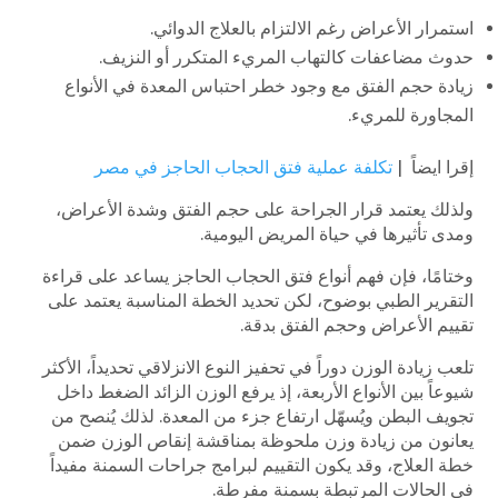
استمرار الأعراض رغم الالتزام بالعلاج الدوائي.
حدوث مضاعفات كالتهاب المريء المتكرر أو النزيف.
زيادة حجم الفتق مع وجود خطر احتباس المعدة في الأنواع
المجاورة للمريء.
إقرا ايضاً |
تكلفة عملية فتق الحجاب الحاجز في مصر
ولذلك يعتمد قرار الجراحة على حجم الفتق وشدة الأعراض،
ومدى تأثيرها في حياة المريض اليومية.
وختامًا، فإن فهم أنواع فتق الحجاب الحاجز يساعد على قراءة
التقرير الطبي بوضوح، لكن تحديد الخطة المناسبة يعتمد على
تقييم الأعراض وحجم الفتق بدقة.
تلعب زيادة الوزن دوراً في تحفيز النوع الانزلاقي تحديداً، الأكثر
شيوعاً بين الأنواع الأربعة، إذ يرفع الوزن الزائد الضغط داخل
تجويف البطن ويُسهّل ارتفاع جزء من المعدة. لذلك يُنصح من
يعانون من زيادة وزن ملحوظة بمناقشة إنقاص الوزن ضمن
خطة العلاج، وقد يكون التقييم لبرامج جراحات السمنة مفيداً
في الحالات المرتبطة بسمنة مفرطة.