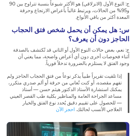
ج: النوع الأول (الانزلاقي) هو الأكثر شيوعاً بنسبة تتراوح بين 90
و95% من الحالات، ويرتبط غالباً بأعراض الارتجاع وحرقة
المعدة أكثر من باقي الأنواع.
س: هل يمكن أن يحمل شخص فتق الحجاب
الحاجز دون أن يعرف؟
ج: نعم، بعض حالات النوع الأول أو الثاني قد تُكتشف بالصدفة
أثناء فحوصات أخرى دون أي أعراض واضحة، مما يعني أن
وجود الفتق لا يستلزم بالضرورة تدخلاً فورياً.
إذا تلقيت تقريراً طبياً يذكر نوعاً من فتق الحجاب الحاجز ولم
تفهم مقصده، أو كنت تُعاني من حرقة أو ألم صدري متكرر،
يمكنك استشارة الأستاذ الدكتور هيثم حسن — أستاذ
مساعد الجراحة العامة والمناظير بكلية طب القصر العيني
— للحصول على تقييم دقيق يُحدد نوع الفتق والخيار
العلاجي الأنسب لحالتك.
احجز الآن