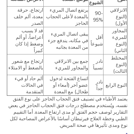
الشيوع
الانزلاقي
يرتفع اتصال المريء
ارتجاع، حرقة
90-
(النوع
بالمعدة لأعلى الحجاب
معدة، ألم خلف
95%
الأول)
الحاجز
الصدر
المجاور
قد لا يسبب
يبقى اتصال المريء
للمريء
أقل
أعراضاً، أو ألم
في مكانه، يندفع جزء
(النوع
شيوعاً
وضغط إذا كان
من المعدة بجانبه
الثاني)
كبيراً
المختلط
نادر
جمع بين الانزلاقي
ارتجاع مع شعور
(النوع
نسبياً
والمجاور للمريء
بالضغط أو الامتلاء
الثالث)
اتساع الفتحة لدخول
ألم حاد أو قيء
نادر
النوع الرابع
عضو آخر (أمعاء أو
في الحالات
جداً
طحال) مع المعدة
المتقدمة
يعتمد الأطباء في تصنيف فتق الحجاب الحاجز على نوع الفتق
نفسه، ويُستخدم مصطلح درجات فتق الحجاب الحاجز في بعض
التقارير لوصف حجم الفتق أو مدى ارتفاع المعدة. أما التقييم
الطبي وخطة العلاج فيرتبطان أساسًا بالأعراض المصاحبة لكل
نوع ومدى تأثيرها في صحة المريض.