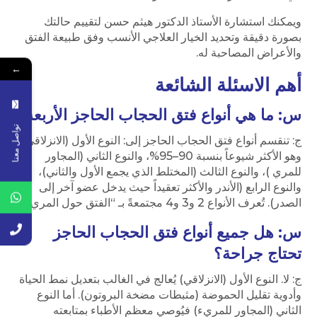
ويمكنك استشارة الأستاذ الدكتور هيثم حسن لتقييم حالتك
بصورة دقيقة وتحديد الخيار العلاجي الأنسب وفق طبيعة الفتق
والأعراض المصاحبة له.
←
أهم الاسئلة الشائعة
س: ما هي أنواع فتق الحجاب الحاجز الأربعة؟
تواصل معنا
ج: تنقسم أنواع فتق الحجاب الحاجز إلى: النوع الأول (الانزلاقي )
وهو الأكثر شيوعاً بنسبة 90–95%، والنوع الثاني (المجاور
للمري )، والنوع الثالث (المختلط الذي يجمع الأول والثاني)،
والنوع الرابع (الأندر والأكثر تعقيداً حيث يدخل عضو آخر إلى
الصدر). تُعرف الأنواع 2 و3 و4 مجتمعةً بـ “الفتق حول المريء”.
س: هل جميع أنواع فتق الحجاب الحاجز
تحتاج جراحة؟
ج: لا. النوع الأول (الانزلاقي) يُعالج في الغالب بتعديل نمط الحياة
وأدوية تقليل الحموضة (مثبطات مضخة البروتون). أما النوع
الثاني (المجاور للمريء) فيُوصي معظم الأطباء بمتابعته